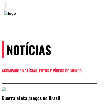
IO
RE
ÍCIAS
OGRAMAÇÃO
NTOS
OS
EOS
IPE
NOTÍCIAS
TATO
ACOMPANHE NOTÍCIAS, FOTOS E VÍDEOS DO MUNDO
Guerra afeta preços no Brasil